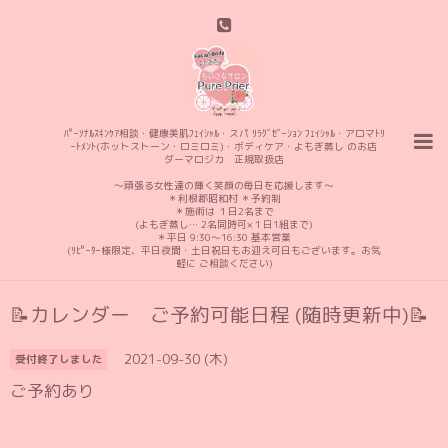
ﾊﾟｰｿﾅﾙｽｷﾝｹｱ相談・健康美肌ﾌｪｲｼｬﾙ・スパ ﾘﾗｸﾞｾﾞｰｼｮﾝ ﾌｪｲｼｬﾙ・アロマﾄﾘ
ｰﾄﾒﾝﾄ(ホットストーン・ロミロミ)・ボディケア・よもぎ蒸し のお店
ダーマロジカ 正規取扱店
〜頑張る女性達の輝く笑顔の毎日を応援します〜
＊利根郡昭和村 ＊予約制
＊施術は １日2名まで
(よもぎ蒸し… 2名同時可×１日1組まで)
＊平日 9:30〜16:30 基本営業
(ﾘﾋﾟｰﾀｰ様限定、平日夜間・土日祝日もお迎え可日もございます。お気
軽に ご相談ください)
📝カレンダー ご予約可能日程 (随時更新中)📝
2021-09-30 (木)
受付終了しました
ご予約あり