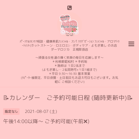
ﾊﾟｰｿﾅﾙｽｷﾝｹｱ相談・健康美肌ﾌｪｲｼｬﾙ・スパ ﾘﾗｸﾞｾﾞｰｼｮﾝ ﾌｪｲｼｬﾙ・アロマﾄﾘ
ｰﾄﾒﾝﾄ(ホットストーン・ロミロミ)・ボディケア・よもぎ蒸し のお店
ダーマロジカ 正規取扱店
〜頑張る女性達の輝く笑顔の毎日を応援します〜
＊利根郡昭和村 ＊予約制
＊施術は １日2名まで
(よもぎ蒸し… 2名同時可×１日1組まで)
＊平日 9:30〜16:30 基本営業
(ﾘﾋﾟｰﾀｰ様限定、平日夜間・土日祝日もお迎え可日もございます。お気
軽に ご相談ください)
📝カレンダー ご予約可能日程 (随時更新中)📝
2021-08-07 (土)
指定なし
午後14:00以降〜 ご予約可能(午前❌)