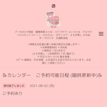
ﾊﾟｰｿﾅﾙｽｷﾝｹｱ相談・健康美肌ﾌｪｲｼｬﾙ・スパ ﾘﾗｸﾞｾﾞｰｼｮﾝ ﾌｪｲｼｬﾙ・アロマﾄﾘ
ｰﾄﾒﾝﾄ(ホットストーン・ロミロミ)・ボディケア・よもぎ蒸し のお店
ダーマロジカ 正規取扱店
〜頑張る女性達の輝く笑顔の毎日を応援します〜
＊利根郡昭和村 ＊予約制
＊施術は １日2名まで
(よもぎ蒸し… 2名同時可×１日1組まで)
＊平日 9:30〜16:30 基本営業
(ﾘﾋﾟｰﾀｰ様限定、平日夜間・土日祝日もお迎え可日もございます。お気
軽に ご相談ください)
📝カレンダー ご予約可能日程 (随時更新中)📝
2021-08-02 (月)
受付終了しました
ご予約あり