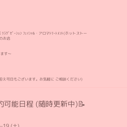
ﾘﾗｸﾞｾﾞｰｼｮﾝ ﾌｪｲｼｬﾙ・アロマﾄﾘｰﾄﾒﾝﾄ(ホットストー
のお店
します〜
お迎え可日もございます。お気軽に ご相談ください)
可能日程 (随時更新中)📝
-19 (土)