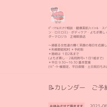
ﾊﾟｰｿﾅﾙｽｷﾝｹｱ相談・健康美肌ﾌｪｲｼｬﾙ・スパ 
ン・ロミロミ)・ボディケア・よもぎ蒸し 
ダーマロジカ 正規取扱店
〜頑張る女性達の輝く笑顔の毎日を応援
＊利根郡昭和村 ＊予約制
＊施術は １日2名まで
(よもぎ蒸し… 2名同時可×１日1組まで)
＊平日 9:30〜16:30 基本営業
(ﾘﾋﾟｰﾀｰ様限定、平日夜間・土日祝日も
📝カレンダー ご予約
2021-06
お休みさせて頂きます