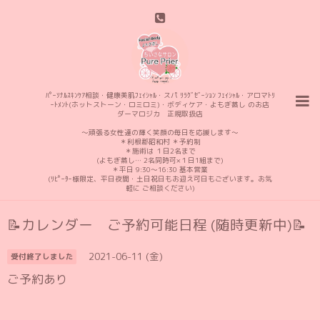
ﾊﾟｰｿﾅﾙｽｷﾝｹｱ相談・健康美肌ﾌｪｲｼｬﾙ・スパ ﾘﾗｸﾞｾﾞｰｼｮﾝ ﾌｪｲｼｬﾙ・アロマﾄﾘ
ｰﾄﾒﾝﾄ(ホットストーン・ロミロミ)・ボディケア・よもぎ蒸し のお店
ダーマロジカ 正規取扱店
〜頑張る女性達の輝く笑顔の毎日を応援します〜
＊利根郡昭和村 ＊予約制
＊施術は １日2名まで
(よもぎ蒸し… 2名同時可×１日1組まで)
＊平日 9:30〜16:30 基本営業
(ﾘﾋﾟｰﾀｰ様限定、平日夜間・土日祝日もお迎え可日もございます。お気
軽に ご相談ください)
📝カレンダー ご予約可能日程 (随時更新中)📝
2021-06-11 (金)
受付終了しました
ご予約あり