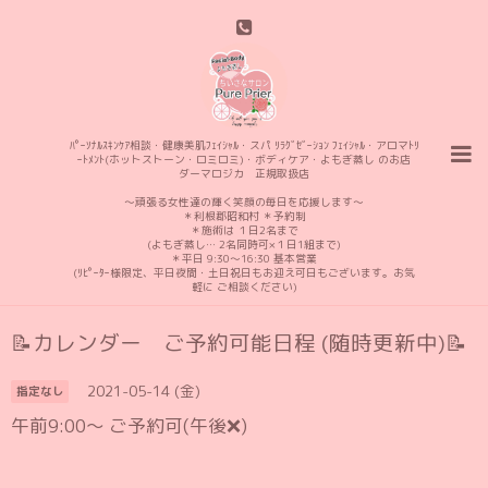
ﾊﾟｰｿﾅﾙｽｷﾝｹｱ相談・健康美肌ﾌｪｲｼｬﾙ・スパ ﾘﾗｸﾞｾﾞｰｼｮﾝ ﾌｪｲｼｬﾙ・アロマﾄﾘ
ｰﾄﾒﾝﾄ(ホットストーン・ロミロミ)・ボディケア・よもぎ蒸し のお店
ダーマロジカ 正規取扱店
〜頑張る女性達の輝く笑顔の毎日を応援します〜
＊利根郡昭和村 ＊予約制
＊施術は １日2名まで
(よもぎ蒸し… 2名同時可×１日1組まで)
＊平日 9:30〜16:30 基本営業
(ﾘﾋﾟｰﾀｰ様限定、平日夜間・土日祝日もお迎え可日もございます。お気
軽に ご相談ください)
📝カレンダー ご予約可能日程 (随時更新中)📝
2021-05-14 (金)
指定なし
午前9:00〜 ご予約可(午後❌)