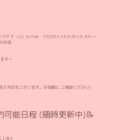
ﾘﾗｸﾞｾﾞｰｼｮﾝ ﾌｪｲｼｬﾙ・アロマﾄﾘｰﾄﾒﾝﾄ(ホットストー
のお店
します〜
お迎え可日もございます。お気軽に ご相談ください)
可能日程 (随時更新中)📝
3 (火)