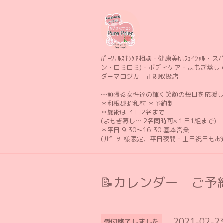
ﾊﾟｰｿﾅﾙｽｷﾝｹｱ相談・健康美肌ﾌｪｲｼｬﾙ・スパ 
ン・ロミロミ)・ボディケア・よもぎ蒸し 
ダーマロジカ 正規取扱店
〜頑張る女性達の輝く笑顔の毎日を応援
＊利根郡昭和村 ＊予約制
＊施術は １日2名まで
(よもぎ蒸し… 2名同時可×１日1組まで)
＊平日 9:30〜16:30 基本営業
(ﾘﾋﾟｰﾀｰ様限定、平日夜間・土日祝日も
📝カレンダー ご予約
2021-02-2
受付終了しました