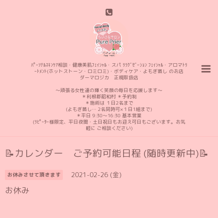
ﾊﾟｰｿﾅﾙｽｷﾝｹｱ相談・健康美肌ﾌｪｲｼｬﾙ・スパ ﾘﾗｸﾞｾﾞｰｼｮﾝ ﾌｪｲｼｬﾙ・アロマﾄﾘ
ｰﾄﾒﾝﾄ(ホットストーン・ロミロミ)・ボディケア・よもぎ蒸し のお店
ダーマロジカ 正規取扱店
〜頑張る女性達の輝く笑顔の毎日を応援します〜
＊利根郡昭和村 ＊予約制
＊施術は １日2名まで
(よもぎ蒸し… 2名同時可×１日1組まで)
＊平日 9:30〜16:30 基本営業
(ﾘﾋﾟｰﾀｰ様限定、平日夜間・土日祝日もお迎え可日もございます。お気
軽に ご相談ください)
📝カレンダー ご予約可能日程 (随時更新中)📝
2021-02-26 (金)
お休みさせて頂きます
お休み