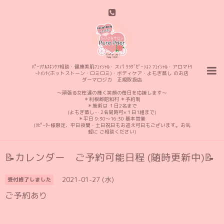
ﾊﾟｰｿﾅﾙｽｷﾝｹｱ相談・健康美肌ﾌｪｲｼｬﾙ・スパ ﾘﾗｸﾞｾﾞｰｼｮﾝ ﾌｪｲｼｬﾙ・アロマﾄﾘ
ｰﾄﾒﾝﾄ(ホットストーン・ロミロミ)・ボディケア・よもぎ蒸し のお店
ダーマロジカ 正規取扱店
〜頑張る女性達の輝く笑顔の毎日を応援します〜
＊利根郡昭和村 ＊予約制
＊施術は １日2名まで
(よもぎ蒸し… 2名同時可×１日1組まで)
＊平日 9:30〜16:30 基本営業
(ﾘﾋﾟｰﾀｰ様限定、平日夜間・土日祝日もお迎え可日もございます。お気
軽に ご相談ください)
📝カレンダー ご予約可能日程 (随時更新中)📝
2021-01-27 (水)
受付終了しました
ご予約あり