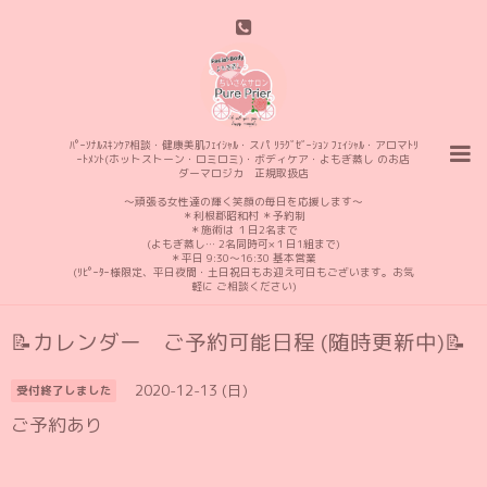
ﾊﾟｰｿﾅﾙｽｷﾝｹｱ相談・健康美肌ﾌｪｲｼｬﾙ・スパ ﾘﾗｸﾞｾﾞｰｼｮﾝ ﾌｪｲｼｬﾙ・アロマﾄﾘ
ｰﾄﾒﾝﾄ(ホットストーン・ロミロミ)・ボディケア・よもぎ蒸し のお店
ダーマロジカ 正規取扱店
〜頑張る女性達の輝く笑顔の毎日を応援します〜
＊利根郡昭和村 ＊予約制
＊施術は １日2名まで
(よもぎ蒸し… 2名同時可×１日1組まで)
＊平日 9:30〜16:30 基本営業
(ﾘﾋﾟｰﾀｰ様限定、平日夜間・土日祝日もお迎え可日もございます。お気
軽に ご相談ください)
📝カレンダー ご予約可能日程 (随時更新中)📝
2020-12-13 (日)
受付終了しました
ご予約あり