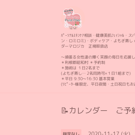
ﾊﾟｰｿﾅﾙｽｷﾝｹｱ相談・健康美肌ﾌｪｲｼｬﾙ・スパ 
ン・ロミロミ)・ボディケア・よもぎ蒸し 
ダーマロジカ 正規取扱店
〜頑張る女性達の輝く笑顔の毎日を応援
＊利根郡昭和村 ＊予約制
＊施術は １日2名まで
(よもぎ蒸し… 2名同時可×１日1組まで)
＊平日 9:30〜16:30 基本営業
(ﾘﾋﾟｰﾀｰ様限定、平日夜間・土日祝日も
📝カレンダー ご予約
2020-11-17 (火)
指定なし