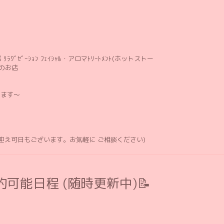
ﾘﾗｸﾞｾﾞｰｼｮﾝ ﾌｪｲｼｬﾙ・アロマﾄﾘｰﾄﾒﾝﾄ(ホットストー
のお店
します〜
お迎え可日もございます。お気軽に ご相談ください)
可能日程 (随時更新中)📝