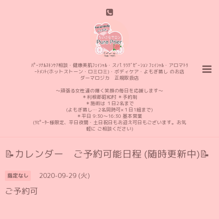
ﾊﾟｰｿﾅﾙｽｷﾝｹｱ相談・健康美肌ﾌｪｲｼｬﾙ・スパ ﾘﾗｸﾞｾﾞｰｼｮﾝ ﾌｪｲｼｬﾙ・アロマﾄﾘ
ｰﾄﾒﾝﾄ(ホットストーン・ロミロミ)・ボディケア・よもぎ蒸し のお店
ダーマロジカ 正規取扱店
〜頑張る女性達の輝く笑顔の毎日を応援します〜
＊利根郡昭和村 ＊予約制
＊施術は １日2名まで
(よもぎ蒸し… 2名同時可×１日1組まで)
＊平日 9:30〜16:30 基本営業
(ﾘﾋﾟｰﾀｰ様限定、平日夜間・土日祝日もお迎え可日もございます。お気
軽に ご相談ください)
📝カレンダー ご予約可能日程 (随時更新中)📝
2020-09-29 (火)
指定なし
ご予約可