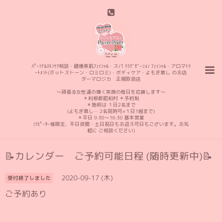
ﾊﾟｰｿﾅﾙｽｷﾝｹｱ相談・健康美肌ﾌｪｲｼｬﾙ・スパ ﾘﾗｸﾞｾﾞｰｼｮﾝ ﾌｪｲｼｬﾙ・アロマﾄﾘ
ｰﾄﾒﾝﾄ(ホットストーン・ロミロミ)・ボディケア・よもぎ蒸し のお店
ダーマロジカ 正規取扱店
〜頑張る女性達の輝く笑顔の毎日を応援します〜
＊利根郡昭和村 ＊予約制
＊施術は １日2名まで
(よもぎ蒸し… 2名同時可×１日1組まで)
＊平日 9:30〜16:30 基本営業
(ﾘﾋﾟｰﾀｰ様限定、平日夜間・土日祝日もお迎え可日もございます。お気
軽に ご相談ください)
📝カレンダー ご予約可能日程 (随時更新中)📝
2020-09-17 (木)
受付終了しました
ご予約あり