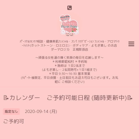
ﾊﾟｰｿﾅﾙｽｷﾝｹｱ相談・健康美肌ﾌｪｲｼｬﾙ・スパ ﾘﾗｸﾞｾﾞｰｼｮﾝ ﾌｪｲｼｬﾙ・アロマﾄﾘ
ｰﾄﾒﾝﾄ(ホットストーン・ロミロミ)・ボディケア・よもぎ蒸し のお店
ダーマロジカ 正規取扱店
〜頑張る女性達の輝く笑顔の毎日を応援します〜
＊利根郡昭和村 ＊予約制
＊施術は １日2名まで
(よもぎ蒸し… 2名同時可×１日1組まで)
＊平日 9:30〜16:30 基本営業
(ﾘﾋﾟｰﾀｰ様限定、平日夜間・土日祝日もお迎え可日もございます。お気
軽に ご相談ください)
📝カレンダー ご予約可能日程 (随時更新中)📝
2020-09-14 (月)
指定なし
ご予約可