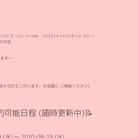
ﾘﾗｸﾞｾﾞｰｼｮﾝ ﾌｪｲｼｬﾙ・アロマﾄﾘｰﾄﾒﾝﾄ(ホットストー
のお店
します〜
お迎え可日もございます。お気軽に ご相談ください)
可能日程 (随時更新中)📝
 (水) ～ 2020-08-19 (水)