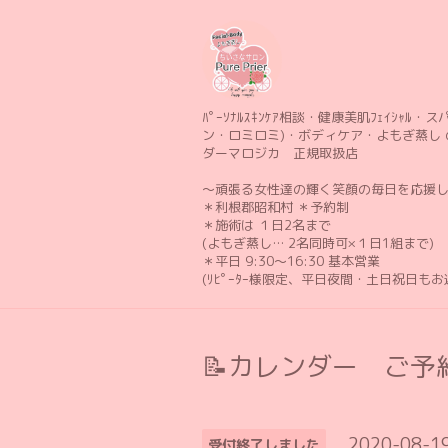
ﾊﾟｰｿﾅﾙｽｷﾝｹｱ相談・健康美肌ﾌｪｲｼｬﾙ・スパ 
ン・ロミロミ)・ボディケア・よもぎ蒸し 
ダーマロジカ 正規取扱店
〜頑張る女性達の輝く笑顔の毎日を応援
＊利根郡昭和村 ＊予約制
＊施術は １日2名まで
(よもぎ蒸し… 2名同時可×１日1組まで)
＊平日 9:30〜16:30 基本営業
(ﾘﾋﾟｰﾀｰ様限定、平日夜間・土日祝日も
📝カレンダー ご予約
2020-08-19
受付終了しました