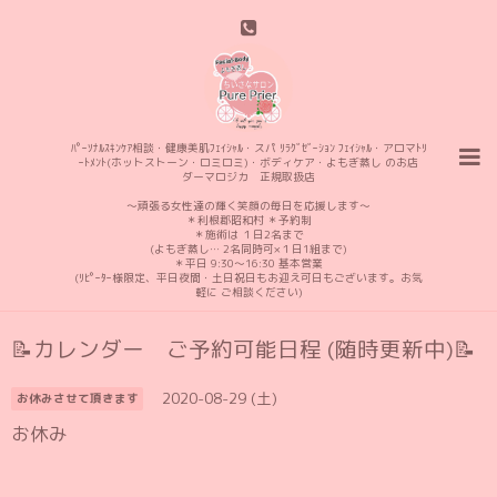
ﾊﾟｰｿﾅﾙｽｷﾝｹｱ相談・健康美肌ﾌｪｲｼｬﾙ・スパ ﾘﾗｸﾞｾﾞｰｼｮﾝ ﾌｪｲｼｬﾙ・アロマﾄﾘ
ｰﾄﾒﾝﾄ(ホットストーン・ロミロミ)・ボディケア・よもぎ蒸し のお店
ダーマロジカ 正規取扱店
〜頑張る女性達の輝く笑顔の毎日を応援します〜
＊利根郡昭和村 ＊予約制
＊施術は １日2名まで
(よもぎ蒸し… 2名同時可×１日1組まで)
＊平日 9:30〜16:30 基本営業
(ﾘﾋﾟｰﾀｰ様限定、平日夜間・土日祝日もお迎え可日もございます。お気
軽に ご相談ください)
📝カレンダー ご予約可能日程 (随時更新中)📝
2020-08-29 (土)
お休みさせて頂きます
お休み