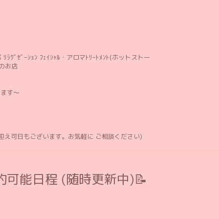
ﾘﾗｸﾞｾﾞｰｼｮﾝ ﾌｪｲｼｬﾙ・アロマﾄﾘｰﾄﾒﾝﾄ(ホットストー
のお店
します〜
お迎え可日もございます。お気軽に ご相談ください)
可能日程 (随時更新中)📝