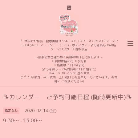
ﾊﾟｰｿﾅﾙｽｷﾝｹｱ相談・健康美肌ﾌｪｲｼｬﾙ・スパ ﾘﾗｸﾞｾﾞｰｼｮﾝ ﾌｪｲｼｬﾙ・アロマﾄﾘ
ｰﾄﾒﾝﾄ(ホットストーン・ロミロミ)・ボディケア・よもぎ蒸し のお店
ダーマロジカ 正規取扱店
〜頑張る女性達の輝く笑顔の毎日を応援します〜
＊利根郡昭和村 ＊予約制
＊施術は １日2名まで
(よもぎ蒸し… 2名同時可×１日1組まで)
＊平日 9:30〜16:30 基本営業
(ﾘﾋﾟｰﾀｰ様限定、平日夜間・土日祝日もお迎え可日もございます。お気
軽に ご相談ください)
📝カレンダー ご予約可能日程 (随時更新中)📝
2020-02-14 (金)
指定なし
9:30〜 , 13:00〜