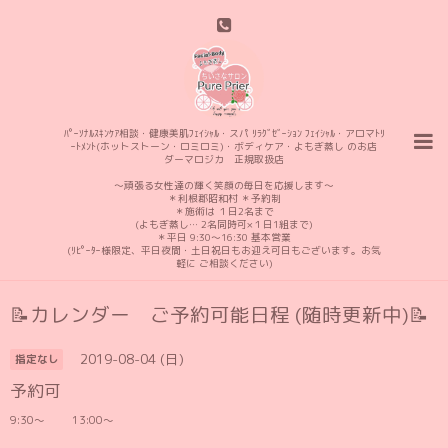
ﾊﾟｰｿﾅﾙｽｷﾝｹｱ相談・健康美肌ﾌｪｲｼｬﾙ・スパ ﾘﾗｸﾞｾﾞｰｼｮﾝ ﾌｪｲｼｬﾙ・アロマﾄﾘ
ｰﾄﾒﾝﾄ(ホットストーン・ロミロミ)・ボディケア・よもぎ蒸し のお店
ダーマロジカ 正規取扱店
〜頑張る女性達の輝く笑顔の毎日を応援します〜
＊利根郡昭和村 ＊予約制
＊施術は １日2名まで
(よもぎ蒸し… 2名同時可×１日1組まで)
＊平日 9:30〜16:30 基本営業
(ﾘﾋﾟｰﾀｰ様限定、平日夜間・土日祝日もお迎え可日もございます。お気
軽に ご相談ください)
📝カレンダー ご予約可能日程 (随時更新中)📝
2019-08-04 (日)
指定なし
予約可
9:30〜 13:00〜